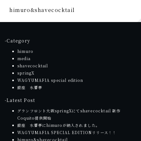
himuro&shavecocktail
-Category
himuro
media
shavecocktail
springX
WAGYUMAFIA special edition
銀座 水響亭
-Latest Post
グランフロント大阪springXにてshavecocktail 新作
Coquito提供開始
銀座 水響亭にhimuroが納入されました。
WAGYUMAFIA SPECIAL EDITIONリリース！！
himuro&shavecocktail