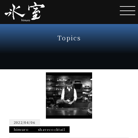
Topics
2022/04/06
himuro
shavecocktail