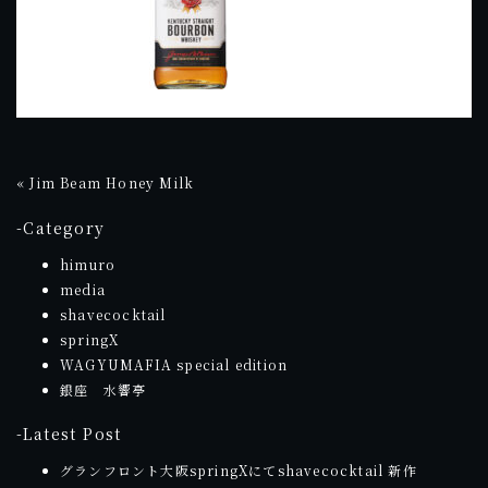
«
Jim Beam Honey Milk
-Category
himuro
media
shavecocktail
springX
WAGYUMAFIA special edition
銀座 水響亭
-Latest Post
グランフロント大阪springXにてshavecocktail 新作