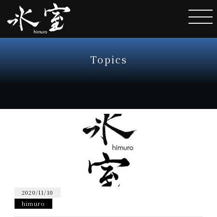
Topics
2020/11/10
himuro