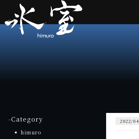
-Category
2022/04
himuro