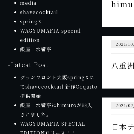
himu
media
shavecocktail
springX
WAGYUMAFIA special
edition
2021/10
銀座 水響亭
-Latest Post
八重洲
グランフロント大阪springXに
てshavecocktail 新作Coquito
提供開始
銀座 水響亭にhimuroが納入
2021/07
されました。
WAGYUMAFIA SPECIAL
日本テ
EDITIONリリース！！