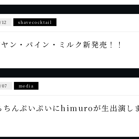
/12
shavecocktail
ゴヤン・パイン・ミルク新発売！！
/07
media
ちちんぷいぷいにhimuroが生出演し