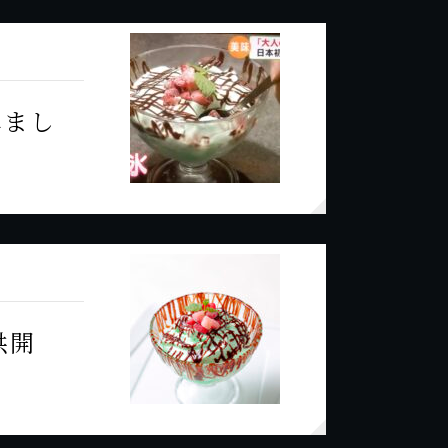
れまし
供開