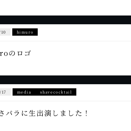
/10
himuro
uroのロゴ
/17
media
shavecocktail
あさパラに生出演しました！