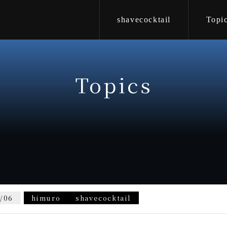
shavecocktail
Topi
Topics
/06
himuro
shavecocktail