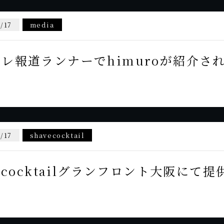
/17
media
レ報道ランナーでhimuroが紹介さ
/17
shavecocktail
vecocktailグランフロント大阪にて提
！