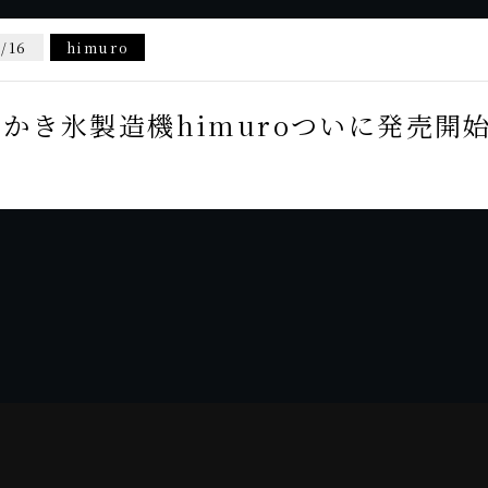
/16
himuro
かき氷製造機himuroついに発売開